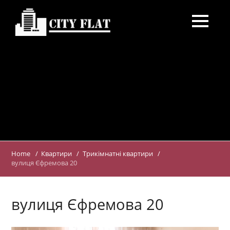
Головна
Умови
Про нас
Зворотній зв'язок
Путівник
+380977333727
Home
Квартири
Трикімнатні квартири
+380635372727
вулиця Єфремова 20
вулиця Єфремова 20