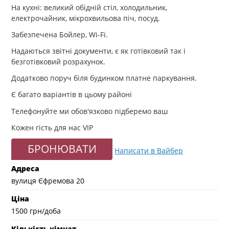
На кухні: великий обідній стіл, холодильник,
електрочайник, мікрохвильова піч, посуд.
Забезпечена Бойлер, Wi-Fi.
Надаються звітні документи, є як готівковий так і
безготівковий розрахунок.
Додатково поруч біля будинком платне паркування.
Є багато варіантів в цьому районі
Телефонуйте ми обов'язково підберемо ваш
Кожен гість для нас VIP
БРОНЮВАТИ
Написати в Вайбер
Адреса
вулиця Єфремова 20
Ціна
1500
грн/доба
Кількість кімнат