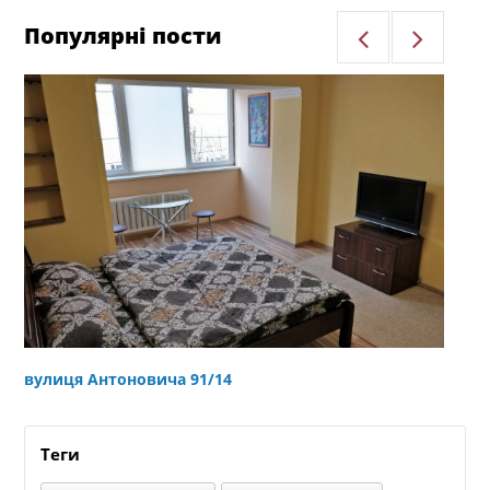
Популярні пости
вулиця Антоновича 91/14
ву
Теги