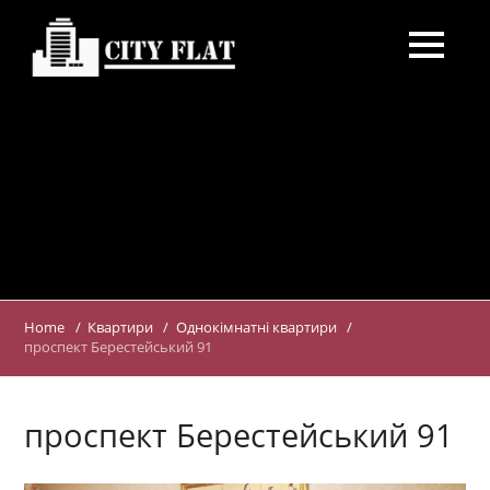
Головна
Умови
Про нас
Зворотній зв'язок
Путівник
+380977333727
Home
Квартири
Однокімнатні квартири
+380635372727
проспект Берестейський 91
проспект Берестейський 91